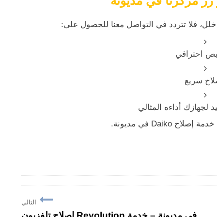
 زر مركزنا في مديونة
لل، فلا تتردد في التواصل معنا للحصول على:
ص احترافي
لاح سريع
د لجهازك أداءه المثالي
 Daiko في مديونة.
التالي
إصلاح تلفزيون Revolution في مديونة – خدمة