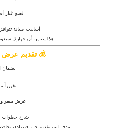
قطع غيار أصل
أساليب صيانة تتوافق 
هذا يضمن أن جهازك سيعود 
💰
تقديم عرض س
لضمان ال
تقريراً 
عرض سعر واض
شرح خطوات الع
نهدف إلى تقديم حل اقتصادي يحافظ ع