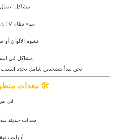
مشاكل اتصال
بطء نظام Smart TV أو تجمد التطبيقات
تشوه الألوان أو
مشاكل في السط
نحن نبدأ بتشخيص شامل يحدد السبب ال
🛠
معدات متطور
في مرك
معدات حديثة لفحص
أدوات دقيقة