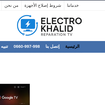
خدماتنا
شروط إصلاح الأجهزة
من نحن
إصلاح تلفزيون Daiko في مديونة – خدمة احتراف
الرئيسية
إتصل بنا
0660-997-998
📢 تنبي
 décembre 2025
0