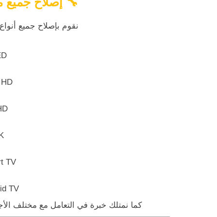
🔧
إصلاح جميع مود
نقوم بإصلاح جميع أنواع تلفزيونات o
ED
l HD
HD
K
t TV
id TV
كما نمتلك خبرة في التعامل مع مختلف الأج