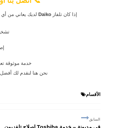
📞
اتصل بنا أو
إذا كان تلفاز
Daiko
لديك يعاني من أي خ
تشخي
إص
خدمة موثوقة تعي
نحن هنا لنقدم لك أفضل خدمة إصلاح
الأقسام
السابق
إصلاح تلفزيون Toshiba في مديونة – خدمة